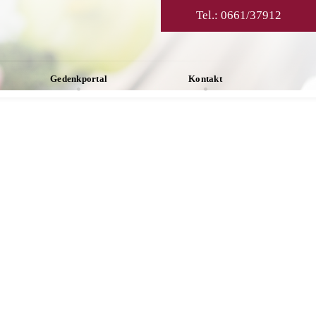
Tel.:
0661/37912
Gedenkportal
Kontakt