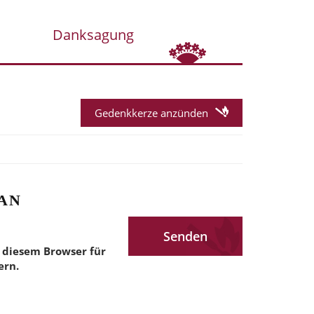
Danksagung
Gedenkkerze anzünden
AN
 diesem Browser für
ern.