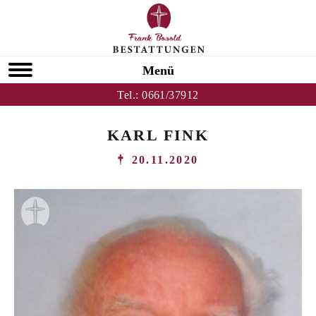
Menü
Tel.:
0661/37912
KARL FINK
20.11.2020