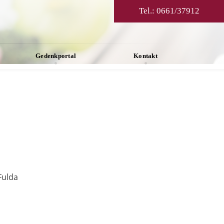
Tel.:
0661/37912
Gedenkportal
Kontakt
Fulda