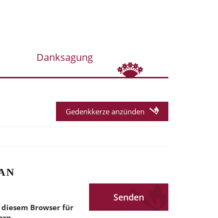
Danksagung
Gedenkkerze anzünden
AN
 diesem Browser für
ern.