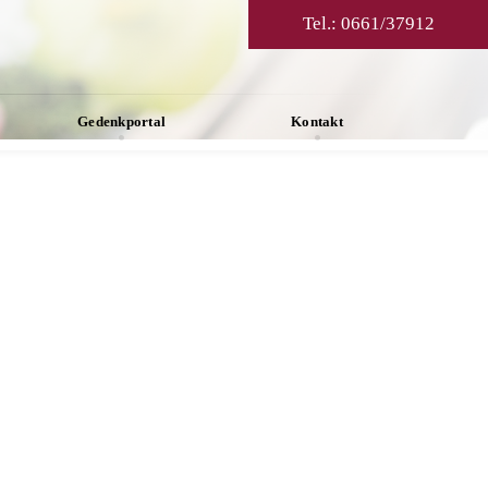
Tel.:
0661/37912
Gedenkportal
Kontakt