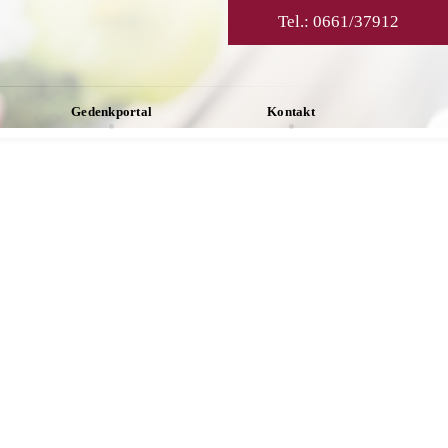
Tel.:
0661/37912
Gedenkportal
Kontakt