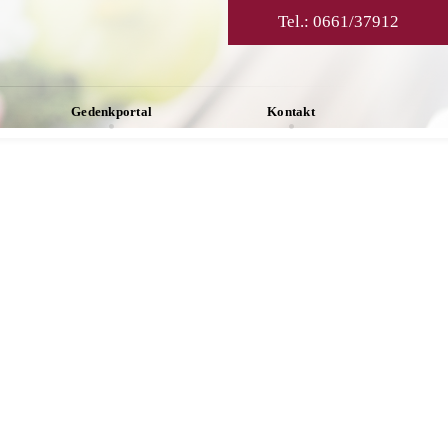
Tel.:
0661/37912
Gedenkportal
Kontakt