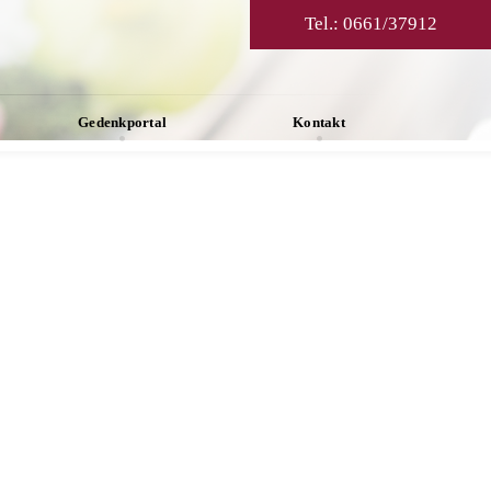
Tel.:
0661/37912
Gedenkportal
Kontakt