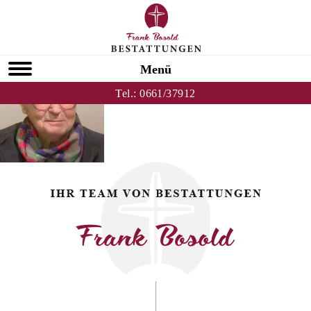
Zurück zu Elke Heinzerling
HOMEPAGE
Menü
Tel.:
0661/37912