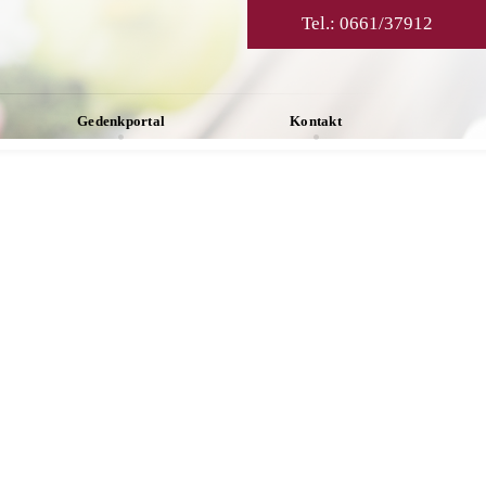
Tel.:
0661/37912
Gedenkportal
Kontakt