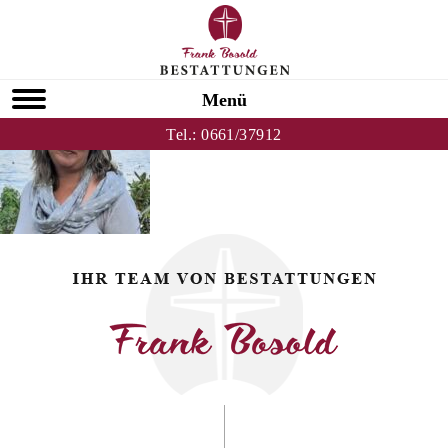
Zurück zu Anja Lomb
HOMEPAGE
Menü
Tel.:
0661/37912