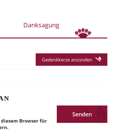
Danksagung
Gedenkkerze anzünden
AN
 diesem Browser für
ern.