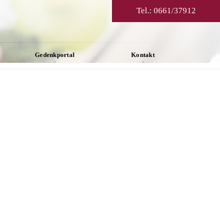
Tel.:
0661/37912
Gedenkportal
Kontakt