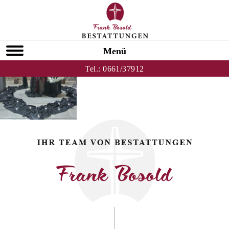
Zurück zu Unsere Leistungen
TRAUERFEIER
Menü
Tel.:
0661/37912