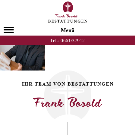
Zurück zu Unsere Leistungen
BOSOLD_18
Menü
Tel.:
0661/37912