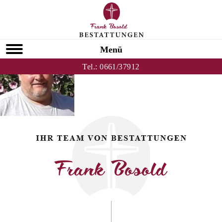
Zurück zu Volker Kümmel
HOMEPAGE
Menü
Tel.:
0661/37912