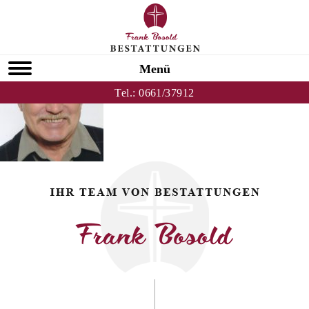
Zurück zu Viktor Mekhontsev
HOMEPAGE
Menü
Tel.:
0661/37912