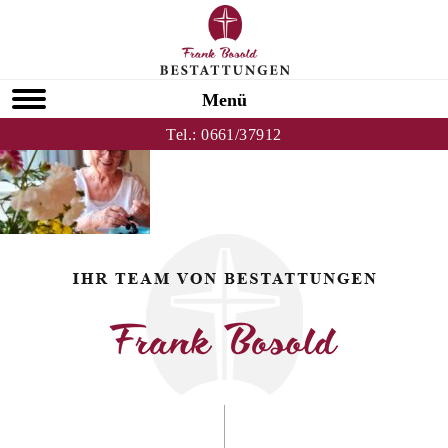
Zurück zu Ursula Stern
HOMEPAGE
Menü
Tel.:
0661/37912