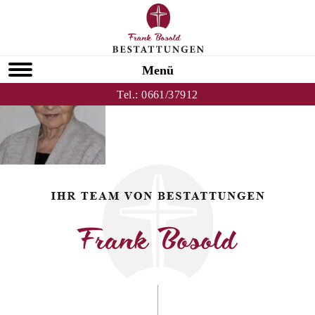
Zurück zu Ursula Lehmann
HOMEPAGE
Menü
Tel.:
0661/37912