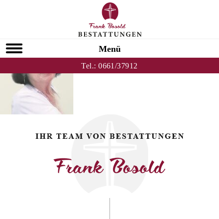
Zurück zu Ursula Hillenbrand
OZNOR
Menü
Tel.:
0661/37912