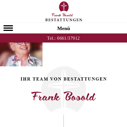
Zurück zu Ursula Happel
HOMEPAGE
Menü
Tel.:
0661/37912