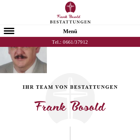
Zurück zu Thomas Jahreis
HOMEPAGE
Menü
Tel.:
0661/37912