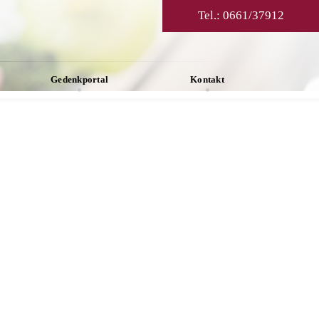
Tel.:
0661/37912
Gedenkportal
Kontakt