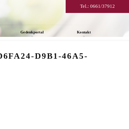
Tel.:
0661/37912
Gedenkportal
Kontakt
FA24-D9B1-46A5-