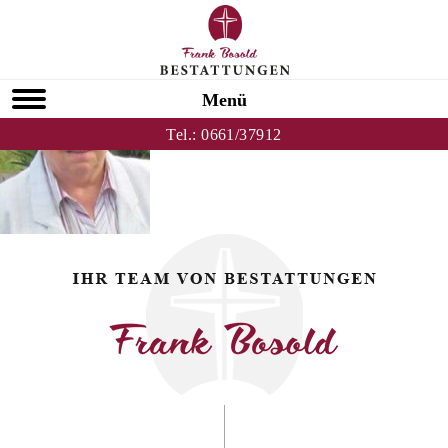
Zurück zu Rita Lux
HOMEPAGE
Menü
Tel.:
0661/37912