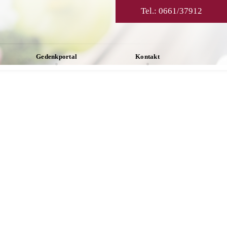
Tel.:
0661/37912
Gedenkportal
Kontakt