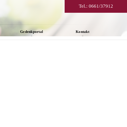
Tel.:
0661/37912
Gedenkportal
Kontakt