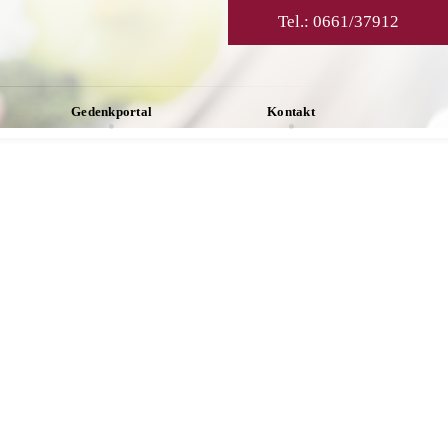
Tel.:
0661/37912
Gedenkportal
Kontakt