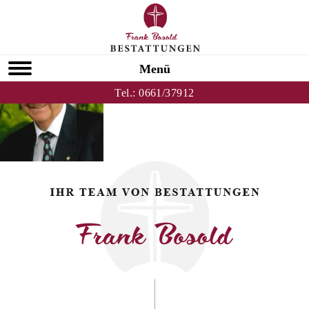
Zurück zu Peter Sauer
HOMEPAGE
Menü
Tel.:
0661/37912