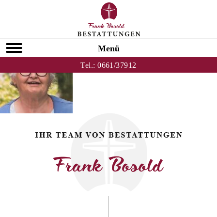
Zurück zu Olga Walz
HOMEPAGE
Menü
Tel.:
0661/37912