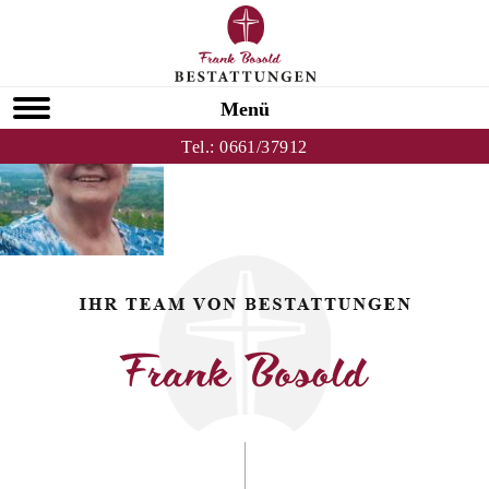
Zurück zu Nanni Büttner
BÜTTNER
Menü
Tel.:
0661/37912