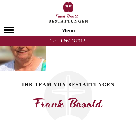
Zurück zu Michaela Schindler
HOMEPAGE
Menü
Tel.:
0661/37912