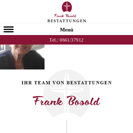
Zurück zu Martina Breunung
HOMEPAGE
Menü
Tel.:
0661/37912