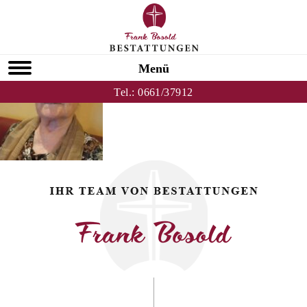
Zurück zu Maria Peters
HOMEPAGE
Menü
Tel.:
0661/37912