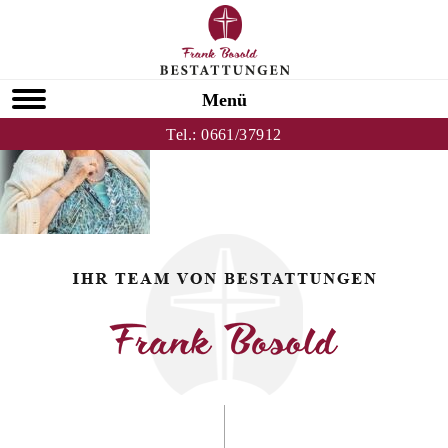
Zurück zu Maria Hahner
HOMEPAGE
Menü
Tel.:
0661/37912