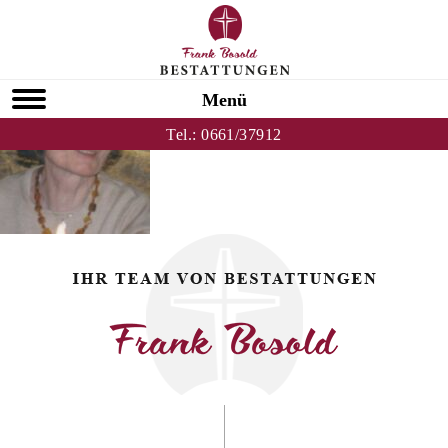
Zurück zu Marga Neuland
HOMEPAGE
Menü
Tel.:
0661/37912