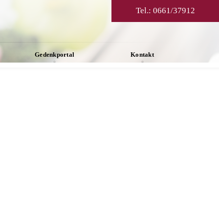
Tel.:
0661/37912
Gedenkportal
Kontakt