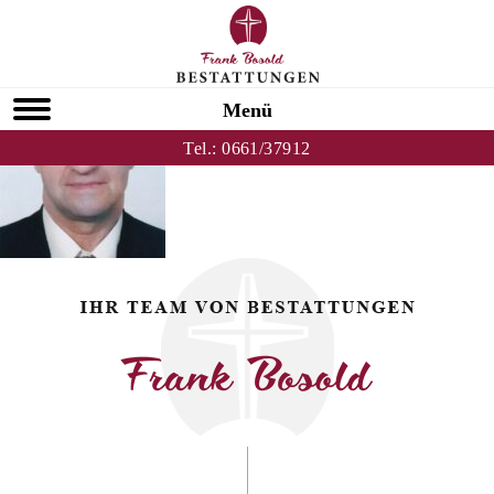
Zurück zu Josef Kunkel
HOMEPAGE
Menü
Tel.:
0661/37912