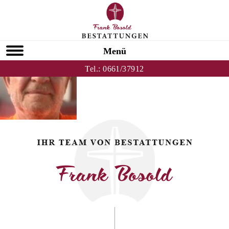
Zurück zu John Dominik
HOMEPAGE
Menü
Tel.:
0661/37912