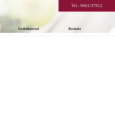
Tel.:
0661/37912
Gedenkportal
Kontakt