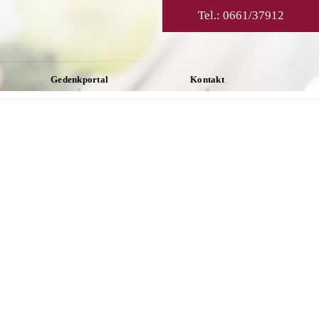
Tel.:
0661/37912
Gedenkportal
Kontakt