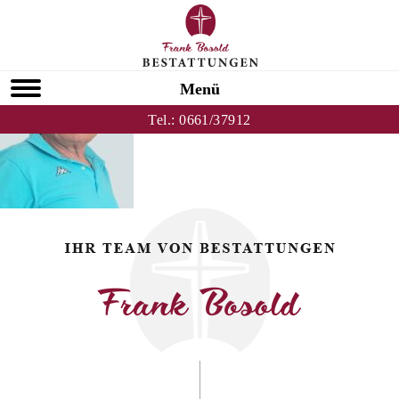
Zurück zu Iwan Tschugunov
HOMEPAGE
Menü
Tel.:
0661/37912