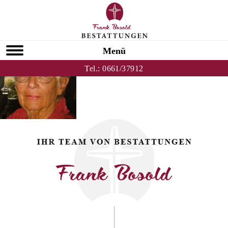
Zurück zu Ingeborg Manske
HOMEPAGE
Menü
Tel.:
0661/37912