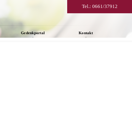
Tel.:
0661/37912
Gedenkportal
Kontakt