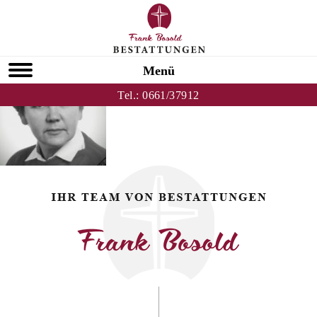
Zurück zu Helga Kircher
HOMEPAGE
Menü
Tel.:
0661/37912