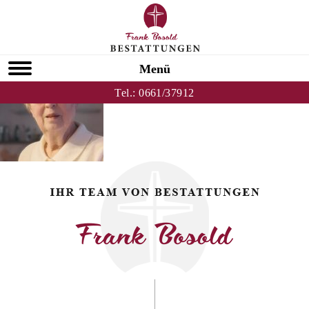
Zurück zu Hedwig Dressler
HOMEPAGE
Menü
Tel.:
0661/37912