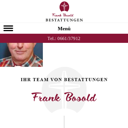
Zurück zu Hans Joachim Wolff
HOMEPAGE
Menü
Tel.:
0661/37912