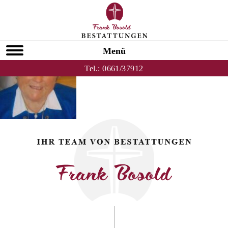
Zurück zu Hannelore Dittmar
HOMEPAGE
Menü
Tel.:
0661/37912