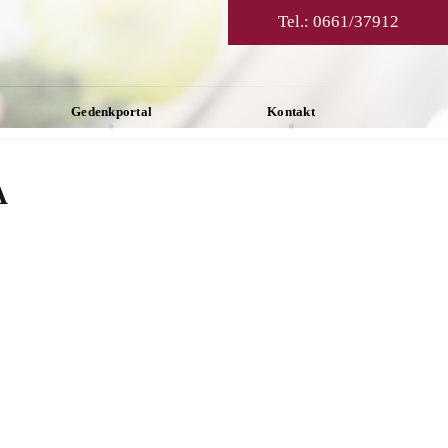
Tel.:
0661/37912
Gedenkportal
Kontakt
A