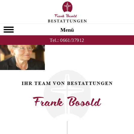
Zurück zu Gisela Wingenfeld
HOMEPAGE
Menü
Tel.:
0661/37912