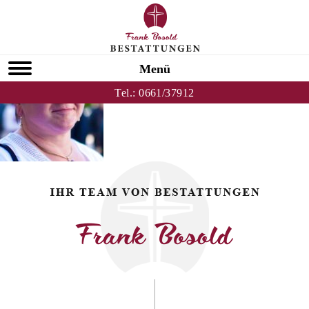
Zurück zu Gisela Przywara
HOMEPAGE
Menü
Tel.:
0661/37912