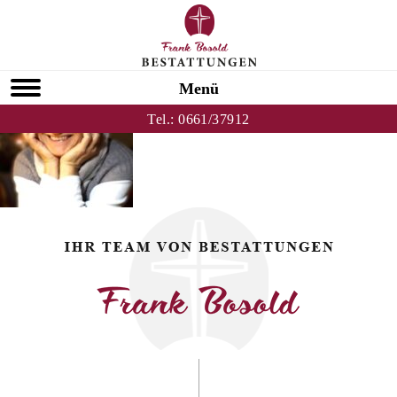
Zurück zu Gerlinde Wingenfeld
HOMEPAGE
Menü
Tel.:
0661/37912